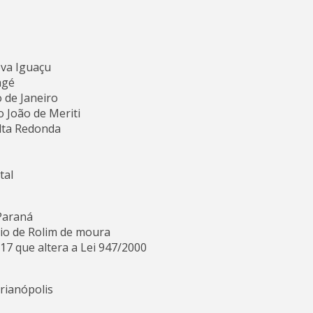
ova Iguaçu
agé
 de Janeiro
 João de Meriti
olta Redonda
tal
-Paraná
pio de Rolim de moura
17 que altera a Lei 947/2000
rianópolis