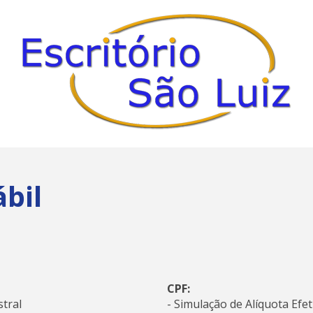
ábil
CPF:
stral
- Simulação de Alíquota Efet