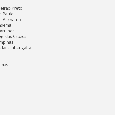
beirão Preto
o Paulo
ão Bernardo
iadema
uarulhos
gi das Cruzes
ampinas
Pindamonhangaba
lmas