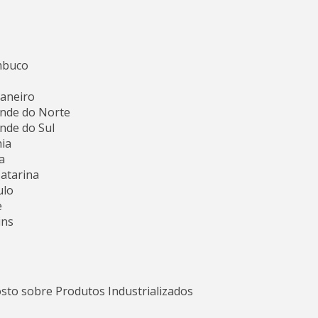
mbuco
Janeiro
ande do Norte
nde do Sul
ia
a
Catarina
ulo
e
ins
osto sobre Produtos Industrializados